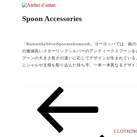
コ
ン
Atelier d’antan
Spoon Accessories
テ
ン
アトリエ・ダンタンは神戸を拠点とし、十数名の職
ツ
へ
ス
「BornwithaSilverSpooninhismouth」
キ
の価値高いスターリングシルバーのアンティークスプーンをお
ッ
プーンの大きさ長さの違いに応じてデザインが生まれている
プ
ニシャルや文様を彫り込んだ持ち手。一本一本異なるデザイ
投
Previous
稿
Post
ナ
ビ
ゲ
ー
CLOTHIN
シ