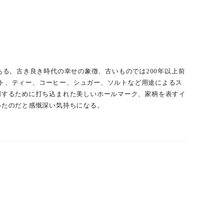
ズ、衣服など４つのブランドを手がけています。
い伝えがある。古き良き時代の幸せの象徴、古いものでは200年以上前
ート、ティー、コーヒー、シュガー、ソルトなど用途によるス
明するために打ち込まれた美しいホールマーク、家柄を表すイ
いたのだと感慨深い気持ちになる。