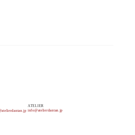
ATELIER
info@atelierdantan.jp
atelierdantan.jp