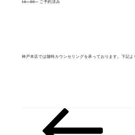
16 : 00 –
ご予約済み
神戸本店では随時カウンセリングを承っております。下記よ
前
投
の
稿
投
稿
ナ