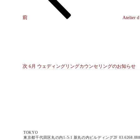
ビ
ゲ
前
Atelie
次
ー
の
シ
投
稿
ョ
ン
次
6月 ウェディングリングカウンセリングのお知らせ
TOKYO
東京都千代田区丸の内1-5-1 新丸の内ビルディング2F 03.6268.08