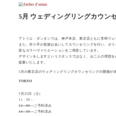
コ
ン
Atelier d’antan
5月 ウェディングリングカウン
テ
ン
アトリエ・ダンタンは神戸を拠点とし、十数名の職
ツ
へ
ス
アトリエ・ダンタンでは、神戸本店、東京店ともに常時ウェ
キ
また、作り手が直接お会いしてカウンセリングを行い、オリ
ッ
富なカラーヴァリエーションをご用意しています。
プ
デザインをしますというスタンスではなく、お二人の理想を
提案いたします。
5月の東京店のウェディングリングカウンセリングの開催が
TOKYO
5月23日（土）
11 : 30 –
13 : 00 –
ご予約済み
14 : 30 –
ご予約済み