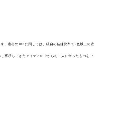
ズ、衣服など４つのブランドを手がけています。
す。素材の18Kに関しては、独自の精錬比率で5色以上の豊
作し蓄積してきたアイデアの中からお二人に合ったものをご