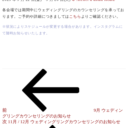
各会場では期間中にウェディングリングのカウンセリングを承ってお
ります。ご予約や詳細につきましては
こちら
よりご確認ください。
※状況によりスケジュールが変更する場合があります。インスタグラムに
て随時お知らせいたします。
前
投
の
稿
投
稿
ナ
ビ
ゲ
前
9月 ウェディン
グリングカウンセリングのお知らせ
ー
次
次
11月 / 12月 ウェディングリングカウンセリングのお知らせ
シ
の