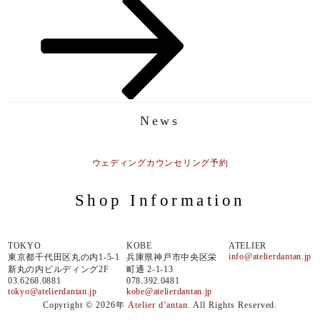
投
ョ
稿
ン
News
ウェディングカウンセリング予約
Shop Information
TOKYO
KOBE
ATELIER
info@atelierdantan.jp
東京都千代田区丸の内1-5-1
兵庫県神戸市中央区栄
新丸の内ビルディング2F
町通 2-1-13
03.6268.0881
078.392.0481
tokyo@atelierdantan.jp
kobe@atelierdantan.jp
Copyright © 2026年
Atelier d’antan
. All Rights Reserved.
上