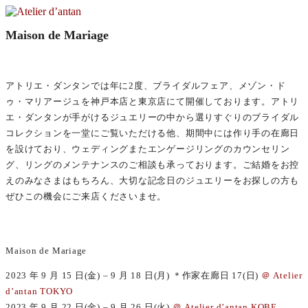
コ
ン
Maison de Mariage
Atelier d’antan
テ
ン
アトリエ・ダンタンは神戸を拠点とし、十数名の職人たちの
ツ
手によってジュエリー、アクセサリー、レザーシューズ、衣
へ
アトリエ・ダンタンでは年に2度、ブライダルフェア、メゾン・ド
服など４つのブランドを手がけています。
ス
ゥ・マリアージュを神戸本店と東京店にて開催しております。アトリ
キ
エ・ダンタンが手がけるジュエリーの中から選りすぐりのブライダル
ッ
コレクションを一堂にご覧いただける他、期間中には作り手の在廊日
プ
を設けており、ウェディングまたエンゲージリングのカウンセリン
グ、リングのメンテナンスのご相談も承っております。ご結婚をお控
えのみなさまはもちろん、大切な記念日のジュエリーをお探しの方も
ぜひこの機会にご来店くださいませ。
Maison de Mariage
2023 年 9 月 15 日(金) – 9 月 18 日(月) ＊作家在廊日 17(日)
＠ Atelier
d’antan TOKYO
2023 年 9 月 22 日(金) – 9 月 26 日(火)
＠ Atelier d’antan KOBE