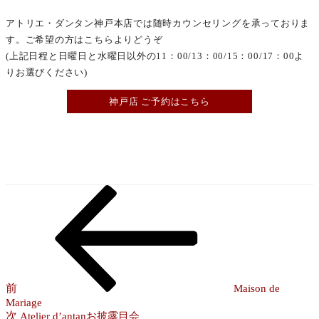
アトリエ・ダンタン神戸本店では随時カウンセリングを承っておりま
す。ご希望の方はこちらよりどうぞ
(上記日程と日曜日と水曜日以外の11：00/13：00/15：00/17：00よ
りお選びください)
神戸店 ご予約はこちら
前
投
の
稿
投
稿
ナ
ビ
ゲ
前
Maison de
Mariage
ー
次
次
Atelier d’antanお披露目会