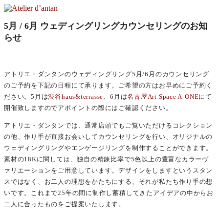
コ
ン
Atelier d’antan
5月 / 6月 ウェディングリングカウンセリングのお知
テ
らせ
ン
アトリエ・ダンタンは神戸を拠点とし、十数名の職人たちの
ツ
手によってジュエリー、アクセサリー、レザーシューズ、衣
へ
服など４つのブランドを手がけています。
ス
アトリエ・ダンタンのウェディングリング5月/6月のカウンセリング
キ
のご予約を下記の日程にて承ります。ご希望の方はお早めにご予約く
ッ
ださい。5月は
渋谷haus&terrasse
、6月は
名古屋Art Space A-ONE
にて
プ
開催致しますのでアポイントの際にはご確認ください。
アトリエ・ダンタンでは、通常店頭でもご覧いただけるコレクション
の他、作り手が直接お会いしてカウンセリングを行い、オリジナルの
ウェディングリングやエンゲージリングを制作することができます。
素材の18Kに関しては、独自の精錬比率で5色以上の豊富なカラーヴ
ァリエーションをご用意しています。デザインをしますというスタン
スではなく、お二人の理想をかたちにする、それが私たち作り手の想
いです。これまで25年の間に制作し蓄積してきたアイデアの中からお
二人に合ったものをご提案いたします。