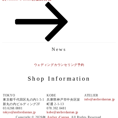
シ
の
投
ョ
稿
ン
News
ウェディングカウンセリング予約
Shop Information
TOKYO
KOBE
ATELIER
info@atelierdantan.jp
東京都千代田区丸の内1-5-1
兵庫県神戸市中央区栄
新丸の内ビルディング2F
町通 2-1-13
03.6268.0881
078.392.0481
tokyo@atelierdantan.jp
kobe@atelierdantan.jp
Copyright © 2026年
Atelier d’antan
. All Rights Reserved.