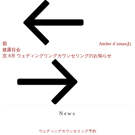
前
投
の
稿
投
稿
ナ
ビ
ゲ
前
Atelier d’antanお
披露目会
ー
次
次
8月 ウェディングリングカウンセリングのお知らせ
シ
の
投
ョ
稿
ン
News
ウェディングカウンセリング予約