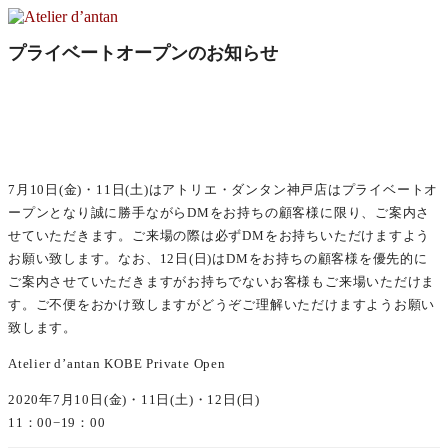
コ
ン
Atelier d’antan
プライベートオープンのお知らせ
テ
ン
アトリエ・ダンタンは神戸を拠点とし、十数名の職人たちの
ツ
手によってジュエリー、アクセサリー、レザーシューズ、衣
へ
服など４つのブランドを手がけています。
ス
キ
ッ
7月10日(金)・11日(土)はアトリエ・ダンタン神戸店はプライベートオ
プ
ープンとなり誠に勝手ながらDMをお持ちの顧客様に限り、ご案内さ
せていただきます。ご来場の際は必ずDMをお持ちいただけますよう
お願い致します。なお、12日(日)はDMをお持ちの顧客様を優先的に
ご案内させていただきますがお持ちでないお客様もご来場いただけま
す。ご不便をおかけ致しますがどうぞご理解いただけますようお願い
致します。
Atelier d’antan KOBE Private Open
2020年7月10日(金)・11日(土)・12日(日)
11：00−19：00